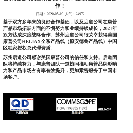
作！
日期：2020-05-19 人气：24972
基于双方多年来的良好合作基础，以及启道公司在康普
产品市场拓展方面的不懈努力和业绩持续成长，2021年
双方达成深度战略合作。苏州启道公司很荣幸获得美国
康普公司HELIAX全系产品线（原安德鲁产品线）中国
区独家授权总代理资质。
苏州启道公司感谢美国康普公司的信任和支持。启道团
队将持续努力，与康普团队一道协同推动康普品牌影响
力和产品市场占有率有效提升，更加紧密服务于中国市
场客户。