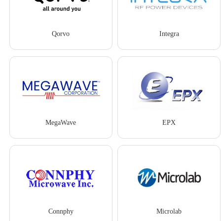
Qorvo
Integra
MegaWave
EPX
Connphy
Microlab