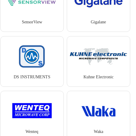
SensorView
Gigalane
DS INSTRUMENTS
Kuhne Electronic
Wenteq
Waka