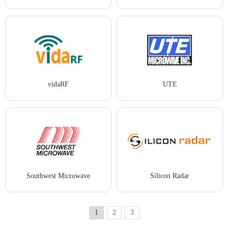
vidaRF
UTE
Southwest Microwave
Silicon Radar
1
2
3