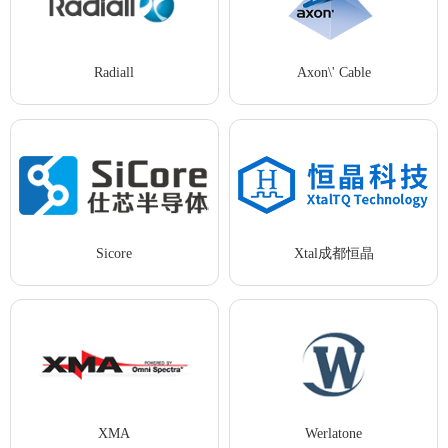
Radiall
Axon\' Cable
Sicore
Xtal成都恒晶
XMA
Werlatone