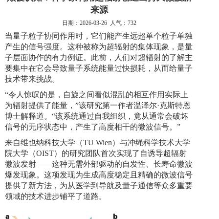
来源
日期：2026-03-26 人气：732
当量子粒子协同作用时，它们能产生远超单个粒子单独
产生的信号强度。这种被称为超辐射的集体现象，是量
子层面协作的有力例证。
此前，人们对超辐射的了解主
要集中在它会导致量子系统能量过快损耗，从而给量子
技术带来挑战。
“令人惊叹的是，自旋之间看似混乱的相互作用实际上
为辐射提供了能量，”该研究第一作者温泽尔·克
斯特恩
博士解释道。“
该
系统通过自我组织，竟从通常会破坏
信号的无序状态中，产生了高度相干的微波信号。
”
来自维也纳科技大学（
TU Wien
）与冲绳科学技术大学
院大学（
OIST
）的研究团队首次实现了自诱导超辐射
微波发射——这种无需外部驱动的自发性、长寿命微波
爆发现象。
这项发现为生成高度稳定且精确的微波信号
提供了新方法，为从医学到导航及量子通信等众多重要
领域的技术进步铺平了道路。