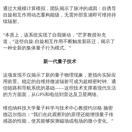
通过大规模计算模拟，团队揭示了脉冲的成因：自诱导
自旋相互作用动态重构能级，无需外部泵浦即可维持持
续辐射。
“本质上，该系统实现了自我驱动，”芒罗教授补充
道，“这些自旋
-
自旋相互作用不断触发新跃迁，揭示了
一种全新的集体量子行为模式。”
新一代量子技术
这项发现不仅揭示了新的量子物理现象，更指向实际应
用前景。稳定的自维持微波辐射可成为超精密时钟、通
信链路和导航系统的基础
——这些技术支撑着现代生活
的方方面面，从
GPS
和电信到雷达及卫星网络。
维也纳科技大学量子科学与技术中心教授约尔格
·施密
德迈尔指出：“我们在此观察到的原理还能增强量子传
感器的性能，使其能够探测磁场或电场的微小变化。”