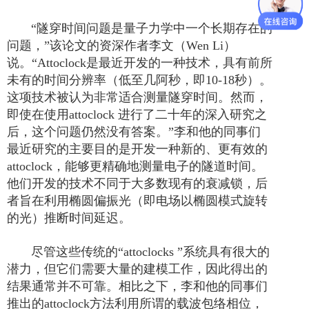
“隧穿时间问题是量子力学中一个长期存在的
问题，”该论文的资深作者李文
（
Wen Li
）
说
。
“
Attoclock
是最近开发的一种技术，具有前所
未有的时间分辨率（低至几阿秒，即
10-18
秒）。
这项技术被认为非常适合测量隧穿时间。
然而，
即使在使用
attoclock
进行了二十年的深入研究之
后，这个问题仍然没有答案。
”
李和他的同事们
最近研究的主要目的是开发一种新的、更有效的
attoclock
，能够更精确地测量电子的隧道时间。
他们开发的技术不同于大多数现有的衰减锁，后
者旨在利用椭圆偏振光（即电场以椭圆模式旋转
的光）推断时间延迟。
尽管这些传统的
“
attoclocks
”
系统
具有很大的
潜力，但它们需要大量的建模工作，因此得出的
结果通常并不可靠。相比之下，李和他的同事们
推出的
attoclock
方法利用所谓的载波包络相位，