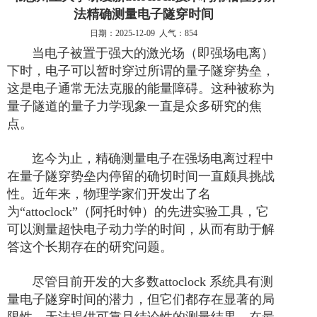
法精确测量电子隧穿时间
日期：2025-12-09 人气：854
当电子被置于强大的激光场（即强场电离）
下时，电子可以暂时穿过所谓的量子隧穿势垒，
这是电子通常无法克服的能量障碍。这种被称为
量子隧道的量子力学现象一直是众多研究的焦
点。
迄今为止，精确测量电子在强场电离过程中
在量子隧穿势垒内停留的确切时间一直
颇具
挑战
性。近年来，物理学家们开发出了名
为
“
attoclock
”（
阿托时钟
）
的先进实验工具，它
可以测量超快电子动力学的时间，从而有助于
解
答
这个长期存在的研究问题。
尽管目前开发的大多数
attoclock
系统具有测
量电子隧穿时间的潜力，但它们都存在显著的局
限性，无法提供可靠且结论性的测量结果。
在最