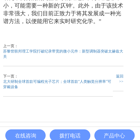
小，可能需要一种新的
'
仄钟
'
。此外，由于该技术
非常强大，我们目前正致力于将其发展成一种光
谱方法，以便能用它来实时研究化学。
”
上一页：
苏黎世联邦理工学院打破纪录带宽的微小元件：新型调制器突破太赫兹大
关
下一页：
返回
北大研制全球首款可编程光子芯片；全球首款“人类触觉分辨率”可
>>
穿戴设备
Copyright © 2020 QD Electronic All Rights Reserved |
苏ICP备
在线咨询
拨打电话
产品中心
2022008784号
E-mail: sales@qiidao.com
IPv6