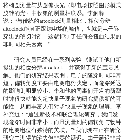
将椭圆测量与从圆偏振光（即电场按照圆形模式
旋转的光）中收集的测量相联系。
李解释
说：
“
与传统的
attoclock
测量相比，相位分辨
attoclock
能真正跟踪电场的峰值，也就是电子隧
穿出的确切时刻。这就抑制了任何会扭曲结果的
非时间相关因素。
”
研究人员已经在一系列实验中测试了他们新
提出的相位分辨
attoclock
，并获得了新的宝贵见
解。他们的研究结果表明，电子的隧穿时间非常
短，偏转角度主要由电离电势决定，而隧穿延迟
的影响则明显较小。
李和他的同事们开发的新型
时钟
很快就能为超快量子现象的研究提供新的可
能性，从而丰富人们对超快量子现象的理解。
李
补充道：
“
通过新技术和联合理论研究，我们发
现隧穿时间非常小，而且测量到的偏转角与物种
的电离电位有独特的关联。
”
“
我们现在正在研究
研究中测得的消失但
非零
的延迟。由于延迟非常