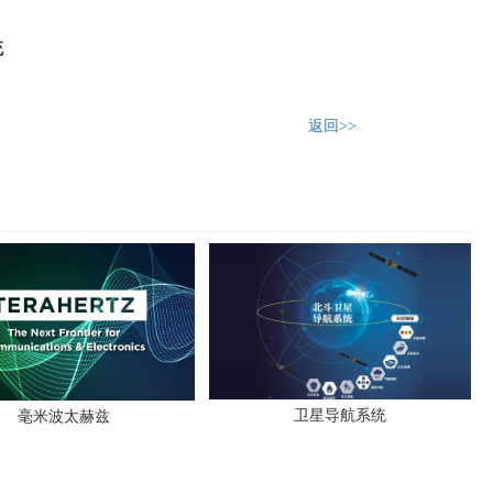
统
返回>>
卫星导航系统
毫米波太赫兹