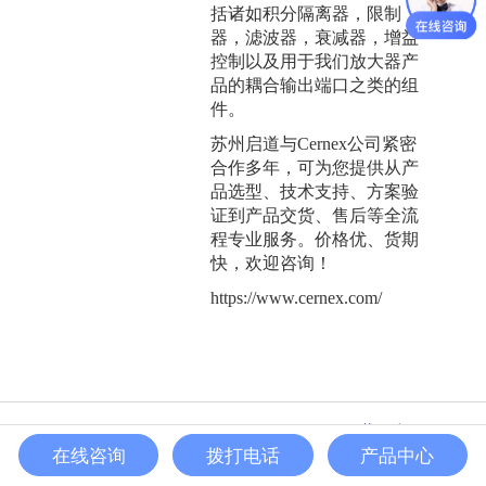
括诸如积分隔离器，限制
器，滤波器，衰减器，增益
控制以及用于我们放大器产
品的耦合输出端口之类的组
件。
苏州启道与Cernex公司紧密
合作多年，可为您提供从产
品选型、技术支持、方案验
证到产品交货、售后等全流
程专业服务。价格优、货期
快，欢迎咨询！
https://www.cernex.com/
Copyright © 2020 QD Electronic All Rights Reserved |
苏ICP备
2022008784号
E-mail: sales@qiidao.com
IPv6
在线咨询
拨打电话
产品中心